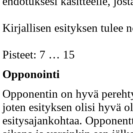
ehdotuksesi käsitteelle, jost
Kirjallisen esityksen tulee
Pisteet: 7 … 15
Opponointi
Opponentin on hyvä perehtyä
joten esityksen olisi hyvä 
esitysajankohtaa. Opponentt