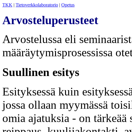
TKK
|
Tietoverkkolaboratorio
|
Opetus
Arvosteluperusteet
Arvostelussa eli seminaaris
määräytymisprosessissa ote
Suullinen esitys
Esityksessä kuin esityksessä 
jossa ollaan myymässä toisill
omia ajatuksia - on tärkeää 
reippaus, kuulijakontakti, a