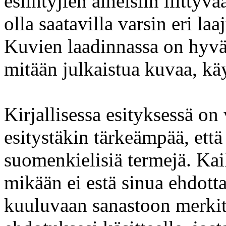
esiintyjien aiheisiin liittyv
olla saatavilla varsin eri la
Kuvien laadinnassa on hyvä 
mitään julkaistua kuvaa, käy
Kirjallisessa esityksessä on 
esitystäkin tärkeämpää, että 
suomenkielisiä termejä. Kaik
mikään ei estä sinua ehdotta
kuuluvaan sanastoon merkits