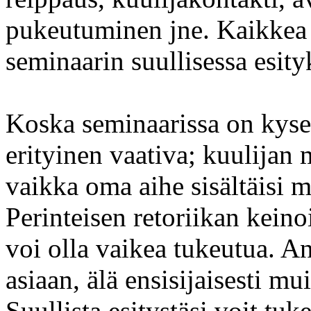
pukeutuminen jne. Kaikkea 
seminaarin suullisessa esity
Koska seminaarissa on kysee
erityinen vaativa; kuulijan 
vaikka oma aihe sisältäisi mi
Perinteisen retoriikan kein
voi olla vaikea tukeutua. A
asiaan, älä ensisijaisesti mu
Suullista esitystäsi voit tuk