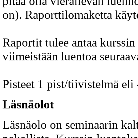
pitää olla vierailevan luenno
on). Raporttilomaketta käyte
Raportit tulee antaa kurssin 
viimeistään luentoa seuraav
Pisteet 1 pist/tiivistelmä eli 
Läsnäolot
Läsnäolo on seminaarin kalt