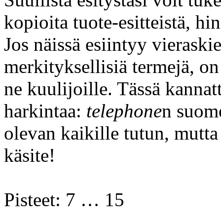
kopioita tuote-esitteistä, hin
Jos näissä esiintyy vieraskie
merkityksellisiä termejä, o
ne kuulijoille. Tässä kannat
harkintaa:
telephone
n suome
olevan kaikille tutun, mutt
käsite!
Pisteet: 7 … 15