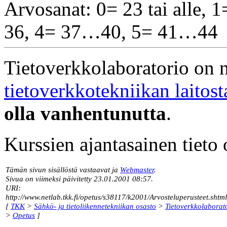
Arvosanat: 0= 23 tai alle
36, 4= 37…40, 5= 41…44
Tietoverkkolaboratorio on 
tietoverkkotekniikan laitost
olla vanhentunutta
.
Kurssien ajantasainen tieto
Tämän sivun sisällöstä vastaavat ja
Webmaster
.
Sivua on viimeksi päivitetty 23.01.2001 08:57.
URI:
http://www.netlab.tkk.fi/opetus/s38117/k2001/Arvosteluperusteet.shtml
[
TKK
>
Sähkö- ja tietoliikennetekniikan osasto
>
Tietoverkkolaborat
>
Opetus
]