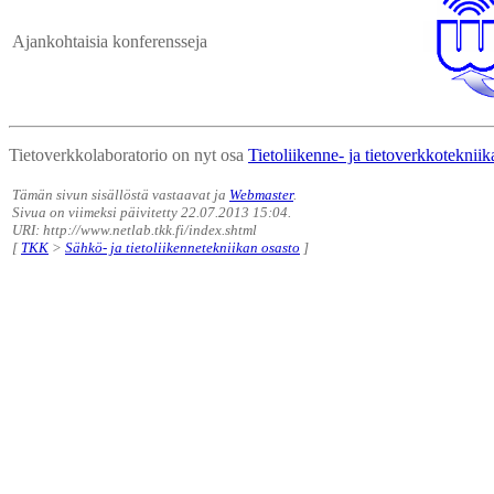
Ajankohtaisia konferensseja
Tietoverkkolaboratorio on nyt osa
Tietoliikenne- ja tietoverkkotekniika
Tämän sivun sisällöstä vastaavat ja
Webmaster
.
Sivua on viimeksi päivitetty 22.07.2013 15:04.
URI: http://www.netlab.tkk.fi/index.shtml
[
TKK
>
Sähkö- ja tietoliikennetekniikan osasto
]